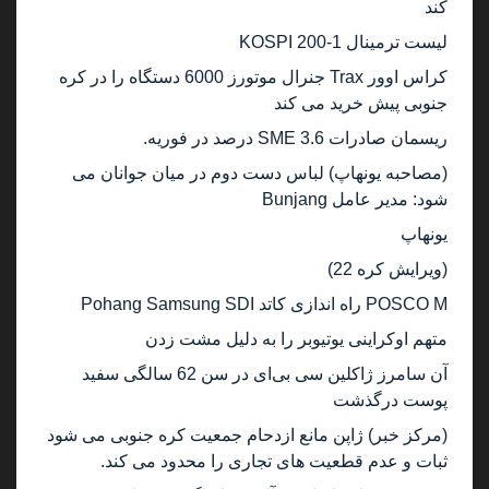
کند
لیست ترمینال KOSPI 200-1
کراس اوور Trax جنرال موتورز 6000 دستگاه را در کره
جنوبی پیش خرید می کند
ریسمان صادرات SME 3.6 درصد در فوریه.
(مصاحبه یونهاپ) لباس دست دوم در میان جوانان می
شود: مدیر عامل Bunjang
یونهاپ
(ویرایش کره 22)
POSCO M راه اندازی کاتد Pohang Samsung SDI
متهم اوکراینی یوتیوبر را به دلیل مشت زدن
آن سامرز ژاکلین سی بی‌ای در سن 62 سالگی سفید
پوست درگذشت
(مرکز خبر) ژاپن مانع ازدحام جمعیت کره جنوبی می شود
ثبات و عدم قطعیت های تجاری را محدود می کند.