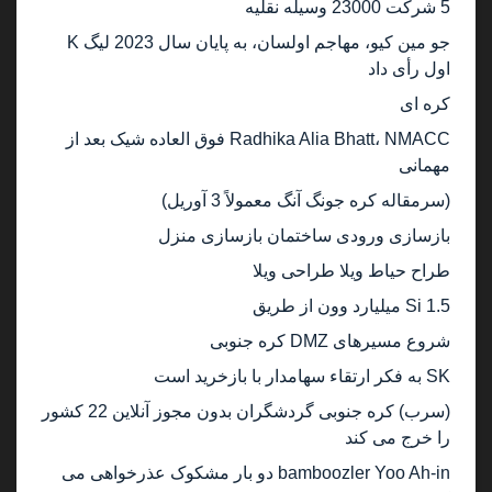
5 شرکت 23000 وسیله نقلیه
جو مین کیو، مهاجم اولسان، به پایان سال 2023 لیگ K
اول رأی داد
کره ای
Radhika Alia Bhatt، NMACC فوق العاده شیک بعد از
مهمانی
(سرمقاله کره جونگ آنگ معمولاً 3 آوریل)
بازسازی ورودی ساختمان بازسازی منزل
طراح حیاط ویلا طراحی ویلا
Si 1.5 میلیارد وون از طریق
شروع مسیرهای DMZ کره جنوبی
SK به فکر ارتقاء سهامدار با بازخرید است
(سرب) کره جنوبی گردشگران بدون مجوز آنلاین 22 کشور
را خرج می کند
bamboozler Yoo Ah-in دو بار مشکوک عذرخواهی می