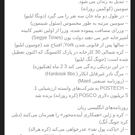
-- تبدیل به زندان می شود.
سومین (کوکمین روزانه)
-- در طول دو ماه جان سه نفر را می گیرد (دونگا ایلبو)
-- سومین مرتبه به طور محسوس (سئول شینمون)
-- وزرای مسافت پیموده شده، وزرا از اولین تغییر کابینه
آشپزخانه خبر می دهند دولت یون (Segye Times)
-- سالها پس از قانونی شدن York; افتتاح شد (چوسون ایلبو)
-- کره شمالی 30 کارخانه در پارک کائسونگ که اکنون تعطیل
شده است: (جونگ آنگ ایلبو)
-- در این نزدیکی زندگی می کند 3 2 ماه (هنکیوره)
-- مرگ نادر غیرقابل انکار ( Hankook Ilbo)
-- (روزنامه صنعتی Maeil)
-- POSTECH به شرکت‌های وابسته ارزشیابی 1.
5 تریلیون دلاری POSCO (کره روزانه) برنده شد
روزنامه‌های انگلیسی زبان
-- کره و ژاپن «همکاری آینده‌محور» را همزمان می‌کنند (دیلی
کره جونگ آنگ)
-- از «پاکت پول نقد» عذرخواهی می‌کند (کره هرالد)