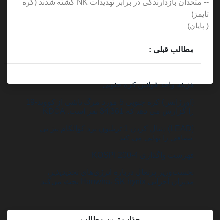
-- متحدان بازدارندگی در برابر تهدیدات NK کشته شدند (کره
تایمز)
( پایان)
مطالب قبلی :
هزینه واحد قوانین کره جنوبی
(اورژانس) کره جنوبی 5 مورد مرگ ناشی از کووید-19
را گزارش می دهد که 34,361 نفر است: KDCA
(LEAD) دنبال کردن 1 تریلیون برد کوالکام بیز بی
انصافی را نهایی می کند
فهرست واگذاری KOSPI 200-4
نخست‌وزیر پرتغال درباره انرژی‌های تجدیدپذیر،
مدیران اجرایی Hanwha، SK hynix بحث می‌کند
جذاب ترین مطالب